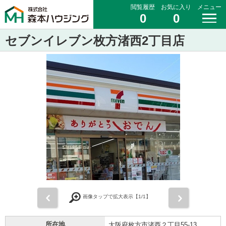
閲覧履歴
お気に入り
メニュー
0
0
セブンイレブン枚方渚西2丁目店
前
次
画像タップで拡大表示【
1
/1】
所在地
大阪府枚方市渚西２丁目55-13