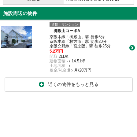
施設周辺の物件
賃貸｜マンション
御殿山コーポA
京阪本線「御殿山」駅 徒歩5分
京阪本線「枚方市」駅 徒歩20分
京阪交野線「宮之阪」駅 徒歩25分
5.2万円
間取:
2LDK
建物面積:
- / 14.51坪
土地面積:
- / -
敷金/礼金:
0ヶ月/20万円
近くの物件をもっと見る