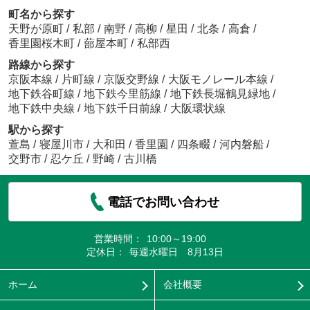
町名から探す
天野が原町
/
私部
/
南野
/
高柳
/
星田
/
北条
/
高倉
/
香里園桜木町
/
蔀屋本町
/
私部西
路線から探す
京阪本線
/
片町線
/
京阪交野線
/
大阪モノレール本線
/
地下鉄谷町線
/
地下鉄今里筋線
/
地下鉄長堀鶴見緑地
/
地下鉄中央線
/
地下鉄千日前線
/
大阪環状線
駅から探す
萱島
/
寝屋川市
/
大和田
/
香里園
/
四条畷
/
河内磐船
/
交野市
/
忍ケ丘
/
野崎
/
古川橋
電話でお問い合わせ
営業時間：
10:00～19:00
定休日：
毎週水曜日 8月13日
ホーム
会社概要