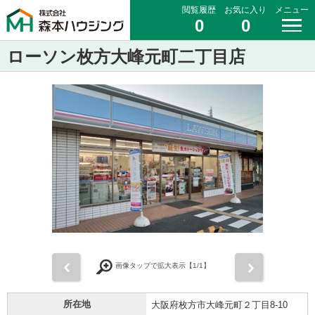
閲覧履歴
お気に入り
メニュー
0
0
ローソン枚方大峰元町二丁目店
前
次
画像タップで拡大表示【
1
/1】
所在地
大阪府枚方市大峰元町２丁目8-10