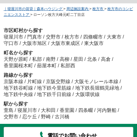
｜寝屋川市の賃貸｜森本ハウジング
>
周辺施設案内
>
枚方市
>
枚方市のコンビ
ニエンスストア
>
ローソン枚方大峰元町二丁目店
市区町村から探す
寝屋川市
/
門真市
/
交野市
/
枚方市
/
四條畷市
/
大東市
/
守口市
/
大阪市旭区
/
大阪市東成区
/
東大阪市
町名から探す
天野が原町
/
私部
/
南野
/
高柳
/
星田
/
北条
/
高倉
/
香里園桜木町
/
蔀屋本町
/
私部西
路線から探す
京阪本線
/
片町線
/
京阪交野線
/
大阪モノレール本線
/
地下鉄谷町線
/
地下鉄今里筋線
/
地下鉄長堀鶴見緑地
/
地下鉄中央線
/
地下鉄千日前線
/
大阪環状線
駅から探す
萱島
/
寝屋川市
/
大和田
/
香里園
/
四条畷
/
河内磐船
/
交野市
/
忍ケ丘
/
野崎
/
古川橋
電話でお問い合わせ