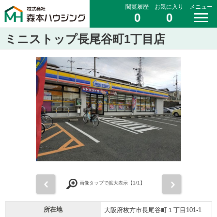
閲覧履歴
お気に入り
メニュー
0
0
ミニストップ長尾谷町1丁目店
前
次
画像タップで拡大表示【
1
/1】
所在地
大阪府枚方市長尾谷町１丁目101-1