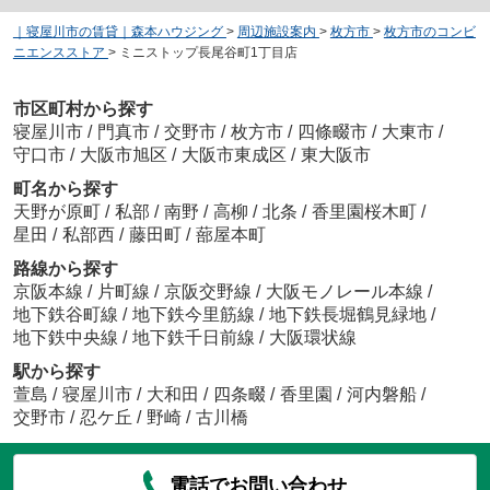
｜寝屋川市の賃貸｜森本ハウジング
>
周辺施設案内
>
枚方市
>
枚方市のコンビ
ニエンスストア
>
ミニストップ長尾谷町1丁目店
市区町村から探す
寝屋川市
/
門真市
/
交野市
/
枚方市
/
四條畷市
/
大東市
/
守口市
/
大阪市旭区
/
大阪市東成区
/
東大阪市
町名から探す
天野が原町
/
私部
/
南野
/
高柳
/
北条
/
香里園桜木町
/
星田
/
私部西
/
藤田町
/
蔀屋本町
路線から探す
京阪本線
/
片町線
/
京阪交野線
/
大阪モノレール本線
/
地下鉄谷町線
/
地下鉄今里筋線
/
地下鉄長堀鶴見緑地
/
地下鉄中央線
/
地下鉄千日前線
/
大阪環状線
駅から探す
萱島
/
寝屋川市
/
大和田
/
四条畷
/
香里園
/
河内磐船
/
交野市
/
忍ケ丘
/
野崎
/
古川橋
電話でお問い合わせ