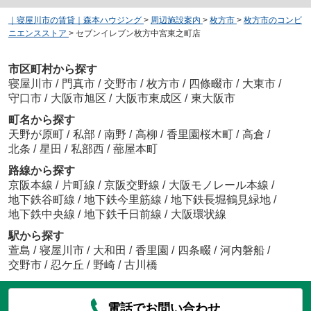
｜寝屋川市の賃貸｜森本ハウジング
>
周辺施設案内
>
枚方市
>
枚方市のコンビ
ニエンスストア
>
セブンイレブン枚方中宮東之町店
市区町村から探す
寝屋川市
/
門真市
/
交野市
/
枚方市
/
四條畷市
/
大東市
/
守口市
/
大阪市旭区
/
大阪市東成区
/
東大阪市
町名から探す
天野が原町
/
私部
/
南野
/
高柳
/
香里園桜木町
/
高倉
/
北条
/
星田
/
私部西
/
蔀屋本町
路線から探す
京阪本線
/
片町線
/
京阪交野線
/
大阪モノレール本線
/
地下鉄谷町線
/
地下鉄今里筋線
/
地下鉄長堀鶴見緑地
/
地下鉄中央線
/
地下鉄千日前線
/
大阪環状線
駅から探す
萱島
/
寝屋川市
/
大和田
/
香里園
/
四条畷
/
河内磐船
/
交野市
/
忍ケ丘
/
野崎
/
古川橋
電話でお問い合わせ