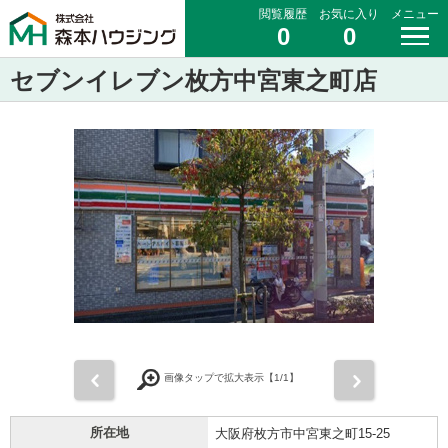
閲覧履歴
お気に入り
メニュー
0
0
セブンイレブン枚方中宮東之町店
前
次
画像タップで拡大表示【
1
/1】
所在地
大阪府枚方市中宮東之町15-25