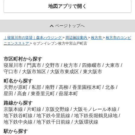
地図アプリで開く
ページトップへ
｜寝屋川市の賃貸｜森本ハウジング
>
周辺施設案内
>
枚方市
>
枚方市のコンビ
ニエンスストア
>
セブンイレブン枚方中宮山戸町店
市区町村から探す
寝屋川市
/
門真市
/
交野市
/
枚方市
/
四條畷市
/
大東市
/
守口市
/
大阪市旭区
/
大阪市東成区
/
東大阪市
町名から探す
天野が原町
/
私部
/
南野
/
高柳
/
香里園桜木町
/
北条
/
星田
/
高倉
/
東香里元町
/
蔀屋本町
路線から探す
京阪本線
/
片町線
/
京阪交野線
/
大阪モノレール本線
/
地下鉄谷町線
/
地下鉄今里筋線
/
地下鉄長堀鶴見緑地
/
地下鉄中央線
/
地下鉄千日前線
/
大阪環状線
駅から探す