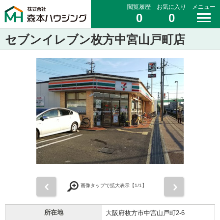
閲覧履歴
お気に入り
メニュー
0
0
セブンイレブン枚方中宮山戸町店
前
次
画像タップで拡大表示【
1
/1】
所在地
大阪府枚方市中宮山戸町2-6