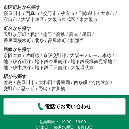
市区町村から探す
寝屋川市
/
門真市
/
交野市
/
枚方市
/
四條畷市
/
大東市
/
守口市
/
大阪市旭区
/
大阪市東成区
/
東大阪市
町名から探す
天野が原町
/
私部
/
南野
/
高柳
/
高倉
/
星田
/
香里園桜木町
/
北条
/
蔀屋本町
/
私部西
路線から探す
京阪本線
/
片町線
/
京阪交野線
/
大阪モノレール本線
/
地下鉄谷町線
/
地下鉄今里筋線
/
地下鉄長堀鶴見緑地
/
地下鉄中央線
/
地下鉄千日前線
/
大阪環状線
駅から探す
萱島
/
寝屋川市
/
大和田
/
香里園
/
四条畷
/
河内磐船
/
交野市
/
忍ケ丘
/
野崎
/
古川橋
電話でお問い合わせ
営業時間：
10:00～19:00
定休日：
毎週水曜日 8月13日