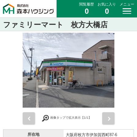
閲覧履歴
お気に入り
メニュー
0
0
ファミリーマート 枚方大橋店
前
次
画像タップで拡大表示【
1
/1】
所在地
大阪府枚方市伊加賀西町87-6