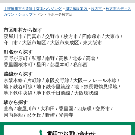
｜寝屋川市の賃貸｜森本ハウジング
>
周辺施設案内
>
枚方市
>
枚方市のディス
カウントショップ
>
ドン・キホーテ枚方店
市区町村から探す
寝屋川市
/
門真市
/
交野市
/
枚方市
/
四條畷市
/
大東市
/
守口市
/
大阪市旭区
/
大阪市東成区
/
東大阪市
町名から探す
天野が原町
/
私部
/
南野
/
高柳
/
北条
/
高倉
/
香里園桜木町
/
星田
/
蔀屋本町
/
私部西
路線から探す
京阪本線
/
片町線
/
京阪交野線
/
大阪モノレール本線
/
地下鉄谷町線
/
地下鉄今里筋線
/
地下鉄長堀鶴見緑地
/
地下鉄中央線
/
地下鉄千日前線
/
大阪環状線
駅から探す
萱島
/
寝屋川市
/
大和田
/
香里園
/
四条畷
/
交野市
/
河内磐船
/
忍ケ丘
/
野崎
/
光善寺
電話でお問い合わせ