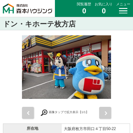
閲覧履歴
お気に入り
メニュー
0
0
ドン・キホーテ枚方店
前
次
画像タップで拡大表示【
1
/1】
所在地
大阪府枚方市田口４丁目50-22