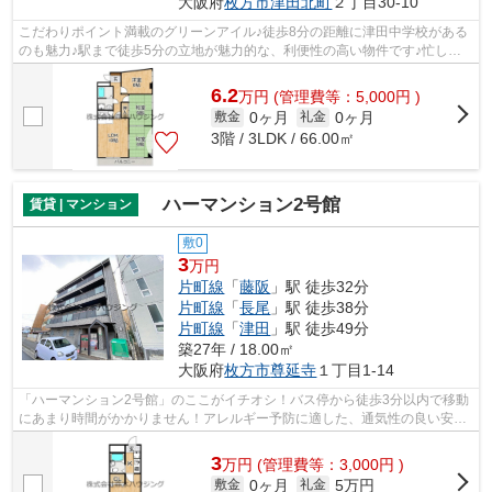
大阪府
枚方市
津田北町
２丁目30-10
こだわりポイント満載のグリーンアイル♪徒歩8分の距離に津田中学校がある
のも魅力♪駅まで徒歩5分の立地が魅力的な、利便性の高い物件です♪忙しい
日でもゴミ出しをサクッと終えられるよ...
6.2
万
円
(管理費等：5,000円 )
0ヶ月
0ヶ月
敷金
礼金
3階 / 3LDK / 66.00㎡
ハーマンション2号館
賃貸 | マンション
敷0
3
万円
片町線
「
藤阪
」駅 徒歩32分
片町線
「
長尾
」駅 徒歩38分
片町線
「
津田
」駅 徒歩49分
築27年 / 18.00㎡
大阪府
枚方市
尊延寺
１丁目1-14
「ハーマンション2号館」のここがイチオシ！バス停から徒歩3分以内で移動
にあまり時間がかかりません！アレルギー予防に適した、通気性の良い安心
の物件です！健康な体は新鮮な空気を...
3
万
円
(管理費等：3,000円 )
0ヶ月
5万円
敷金
礼金