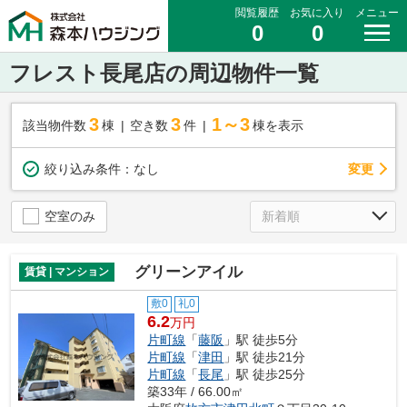
閲覧履歴
お気に入り
メニュー
0
0
フレスト長尾店の周辺物件一覧
3
3
1～3
該当物件数
棟
空き数
件
棟を表示
変更
絞り込み条件：
なし
空室のみ
グリーンアイル
賃貸 | マンション
敷0
礼0
6.2
万円
片町線
「
藤阪
」駅 徒歩5分
片町線
「
津田
」駅 徒歩21分
片町線
「
長尾
」駅 徒歩25分
築33年 / 66.00㎡