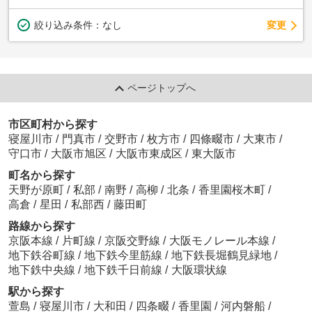
変更
絞り込み条件：
なし
ページトップへ
市区町村から探す
寝屋川市
/
門真市
/
交野市
/
枚方市
/
四條畷市
/
大東市
/
守口市
/
大阪市旭区
/
大阪市東成区
/
東大阪市
町名から探す
天野が原町
/
私部
/
南野
/
高柳
/
北条
/
香里園桜木町
/
高倉
/
星田
/
私部西
/
藤田町
路線から探す
京阪本線
/
片町線
/
京阪交野線
/
大阪モノレール本線
/
地下鉄谷町線
/
地下鉄今里筋線
/
地下鉄長堀鶴見緑地
/
地下鉄中央線
/
地下鉄千日前線
/
大阪環状線
駅から探す
萱島
/
寝屋川市
/
大和田
/
四条畷
/
香里園
/
河内磐船
/