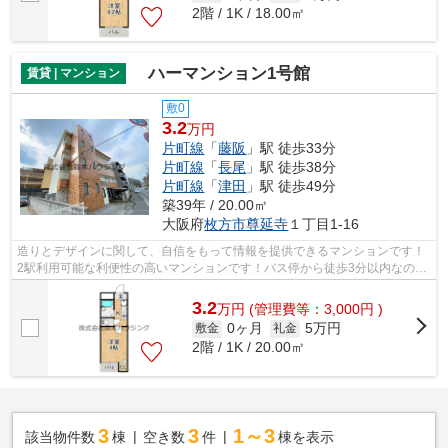
2階 / 1K / 18.00㎡
ハーマンション1号館
賃貸 | マンション
敷0
3.2
万円
片町線
「
藤阪
」駅 徒歩33分
片町線
「
長尾
」駅 徒歩38分
片町線
「
津田
」駅 徒歩49分
築39年 / 20.00㎡
大阪府
枚方市
尊延寺
１丁目1-16
造りとデザインに関して、自信をもって情報を提供できるマンションです！
2駅利用可能な利便性の高いマンションです！バス停から徒歩3分以内なの
で、バスを逃す心配はほとんどありませ...
3.2
万
円
(管理費等：3,000円 )
0ヶ月
5万円
敷金
礼金
2階 / 1K / 20.00㎡
3
3
1～3
該当物件数
棟
空き数
件
棟を表示