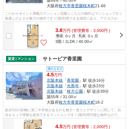
築55年 / 40.00㎡
大阪府
枚方市
香里園桜木町
21-66
こだわりポイント満載のマンション花園☆こちらの物件はマンションです☆
風通しのよさが魅力の物件です☆2駅利用できる場所にあり、アクセスが便
利です☆当社スタッフが地域の賃貸情報をご...
3.8
万
円
(管理費等：3,000円 )
0ヶ月
0ヶ月
敷金
礼金
3階 / 1LDK / 40.00㎡
サトーピア香里園
賃貸 | マンション
敷0
礼0
4.5
万円
京阪本線
「
香里園
」駅 徒歩16分
京阪本線
「
光善寺
」駅 徒歩23分
京阪本線
「
枚方公園
」駅 徒歩39分
築55年 / 31.00㎡
大阪府
枚方市
香里園桜木町
18-2
徒歩5分の距離に第二中学校があるのも魅力！造りとデザインに関して、自
信をもって情報を提供できるマンションです！2駅利用可能な物件なので、
交通経路を選ぶことができます！通風良...
4.5
万
円
(管理費等：2,000円 )