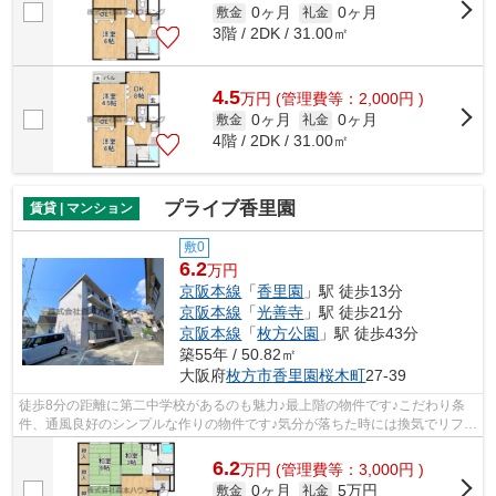
0ヶ月
0ヶ月
敷金
礼金
3階 / 2DK / 31.00㎡
4.5
万
円
(管理費等：2,000円 )
0ヶ月
0ヶ月
敷金
礼金
4階 / 2DK / 31.00㎡
プライブ香里園
賃貸 | マンション
敷0
6.2
万円
京阪本線
「
香里園
」駅 徒歩13分
京阪本線
「
光善寺
」駅 徒歩21分
京阪本線
「
枚方公園
」駅 徒歩43分
築55年 / 50.82㎡
大阪府
枚方市
香里園桜木町
27-39
徒歩8分の距離に第二中学校があるのも魅力♪最上階の物件です♪こだわり条
件、通風良好のシンプルな作りの物件です♪気分が落ちた時には換気でリフレ
ッシュしましょう♪防犯対策もバッチリ...
6.2
万
円
(管理費等：3,000円 )
0ヶ月
5万円
敷金
礼金