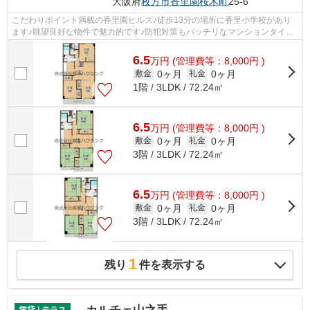
大阪府
枚方市
香里園桜木町
25-6
こだわりポイント満載の香里園ヒルズ♪徒歩13分の場所に香里小学校があり
ます♪眺望良好な物件で魅力的です♪防犯対策もバッチリなマンションタイプ
の物件です♪できるだけ早めに不動産情...
6.5
万
円
(管理費等：8,000円 )
0ヶ月
0ヶ月
敷金
礼金
1階 / 3LDK / 72.24㎡
6.5
万
円
(管理費等：8,000円 )
0ヶ月
0ヶ月
敷金
礼金
3階 / 3LDK / 72.24㎡
6.5
万
円
(管理費等：8,000円 )
0ヶ月
0ヶ月
敷金
礼金
3階 / 3LDK / 72.24㎡
1
残り
件を表示する