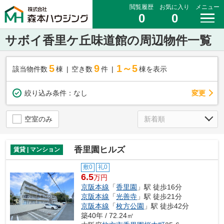
閲覧履歴
お気に入り
メニュー
0
0
サボイ香里ケ丘味道館の周辺物件一覧
5
9
1～5
該当物件数
棟
空き数
件
棟を表示
変更
絞り込み条件：
なし
空室のみ
香里園ヒルズ
賃貸 | マンション
敷0
礼0
6.5
万円
京阪本線
「
香里園
」駅 徒歩16分
京阪本線
「
光善寺
」駅 徒歩21分
京阪本線
「
枚方公園
」駅 徒歩42分
築40年 / 72.24㎡