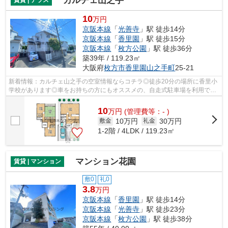
カルチェ山之手
賃貸 | テラス
10
万円
京阪本線
「
光善寺
」駅 徒歩14分
京阪本線
「
香里園
」駅 徒歩15分
京阪本線
「
枚方公園
」駅 徒歩36分
築39年 / 119.23㎡
大阪府
枚方市
香里園山之手町
25-21
新着情報：カルチェ山之手の空室情報ならコチラ◎徒歩20分の場所に香里小
学校があります◎車をお持ちの方にもオススメの、自走式駐車場を利用でき
る物件です◎様々な場所へのアクセスがし...
10
万
円
(管理費等：- )
10万円
30万円
敷金
礼金
1-2階 / 4LDK / 119.23㎡
マンション花園
賃貸 | マンション
敷0
礼0
3.8
万円
京阪本線
「
香里園
」駅 徒歩14分
京阪本線
「
光善寺
」駅 徒歩23分
京阪本線
「
枚方公園
」駅 徒歩38分