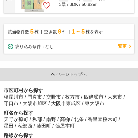
3階 / 3DK / 50.82㎡
5
9
1～5
該当物件数
棟
空き数
件
棟を表示
変更
絞り込み条件：
なし
ページトップへ
市区町村から探す
寝屋川市
/
門真市
/
交野市
/
枚方市
/
四條畷市
/
大東市
/
守口市
/
大阪市旭区
/
大阪市東成区
/
東大阪市
町名から探す
天野が原町
/
私部
/
南野
/
高柳
/
北条
/
香里園桜木町
/
星田
/
私部西
/
藤田町
/
蔀屋本町
路線から探す