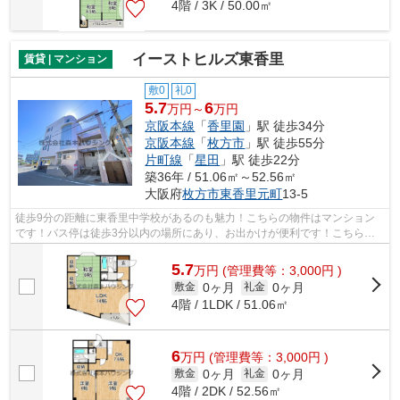
4階 / 3K / 50.00㎡
イーストヒルズ東香里
賃貸 | マンション
敷0
礼0
5.7
6
万円～
万円
京阪本線
「
香里園
」駅 徒歩34分
京阪本線
「
枚方市
」駅 徒歩55分
片町線
「
星田
」駅 徒歩22分
築36年 / 51.06㎡～52.56㎡
大阪府
枚方市
東香里元町
13-5
徒歩9分の距離に東香里中学校があるのも魅力！こちらの物件はマンション
です！バス停は徒歩3分以内の場所にあり、お出かけが便利です！こちらは
自走式駐車場付きのマンションです！当...
5.7
万
円
(管理費等：3,000円 )
0ヶ月
0ヶ月
敷金
礼金
4階 / 1LDK / 51.06㎡
6
万
円
(管理費等：3,000円 )
0ヶ月
0ヶ月
敷金
礼金
4階 / 2DK / 52.56㎡