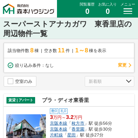
閲覧履歴
お気に入り
メニュー
0
0
スーパーストアナカガワ 東香里店の
周辺物件一覧
8
11
1～8
該当物件数
棟
空き数
件
棟を表示
変更
絞り込み条件：
なし
空室のみ
プラ・ディオ東香里
賃貸 | アパート
敷0
礼0
3
3.2
万円～
万円
京阪本線
「
枚方市
」駅 徒歩56分
京阪本線
「
香里園
」駅 徒歩30分
片町線
「
星田
」駅 徒歩27分