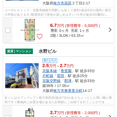
大阪府
枚方市
高田
２丁目2-17
コーポヒルトップ：京阪本線枚方市駅にも近くて便利♪徒歩5分の場所に春日
小学校があります♪眺望良好で景色が楽しめます♪バス停が徒歩3分圏内にあ
ります♪枚方市エリアにある賃貸情報の...
6.7
万
円
(管理費等：5,000円 )
0ヶ月
1ヶ月
敷金
礼金
2階 / 3LDK / 63.25㎡
水野ビル
賃貸 | マンション
敷0
礼0
2.5
2.7
万円～
万円
京阪本線
「
香里園
」駅 徒歩33分
片町線
「
星田
」駅 徒歩25分
京阪交野線
「
郡津
」駅 徒歩33分
築38年 / 17.00㎡
大阪府
枚方市
東香里元町
14-17
近くにはセブンイレブン枚方高田店(徒歩7分)がありちょっとした買い物に便
利です☆敷地内ごみ置き場があるため気軽にごみ捨てを行うことができ、ゴ
ミの多い時も安心です☆空気の入れ替え...
2.7
万
円
(管理費等：2,000円 )