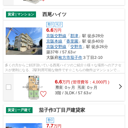
西尾ハイツ
賃貸 | マンション
敷0
礼0
6.6
万円
京阪交野線
「
郡津
」駅 徒歩28分
京阪本線
「
香里園
」駅 徒歩40分
京阪交野線
「
交野市
」駅 徒歩26分
築37年 / 57.63㎡
大阪府
枚方市
茄子作
３丁目2-10
多くの方からご好評頂いている西尾ハイツのご紹介☆様々な場所へのアクセ
スが便利になる、2駅利用可能な物件です☆こちらの物件はマンションです
☆バス停まで徒歩3分以内で行けるのでアク...
6.6
万
円
(管理費等：4,000円 )
0ヶ月
0ヶ月
敷金
礼金
3階 / 3LDK / 57.63㎡
茄子作3丁目戸建貸家
賃貸 | 一戸建て
敷0
7.7
万円