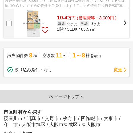
東香里病院まで306mです！通風良好な条件は健康面でも大切です！そんな
観点からもおすすめの物件をご提供します！こちらの物件には自走式駐車場
あり！防犯対策もバッチリなマンション...
10.4
万
円
(管理費等：3,000円 )
0ヶ月
0ヶ月
敷金
礼金
1階 / 3LDK / 83.57㎡
8
11
1～8
該当物件数
棟
空き数
件
棟を表示
変更
絞り込み条件：
なし
ページトップへ
市区町村から探す
寝屋川市
/
門真市
/
交野市
/
枚方市
/
四條畷市
/
大東市
/
守口市
/
大阪市旭区
/
大阪市東成区
/
東大阪市