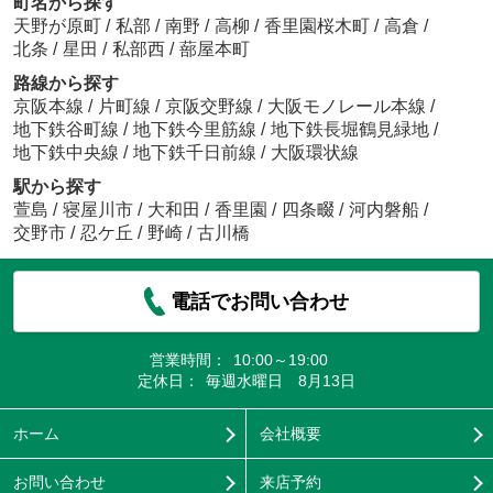
町名から探す
天野が原町
/
私部
/
南野
/
高柳
/
香里園桜木町
/
高倉
/
北条
/
星田
/
私部西
/
蔀屋本町
路線から探す
京阪本線
/
片町線
/
京阪交野線
/
大阪モノレール本線
/
地下鉄谷町線
/
地下鉄今里筋線
/
地下鉄長堀鶴見緑地
/
地下鉄中央線
/
地下鉄千日前線
/
大阪環状線
駅から探す
萱島
/
寝屋川市
/
大和田
/
香里園
/
四条畷
/
河内磐船
/
交野市
/
忍ケ丘
/
野崎
/
古川橋
電話でお問い合わせ
営業時間：
10:00～19:00
定休日：
毎週水曜日 8月13日
ホーム
会社概要
お問い合わせ
来店予約