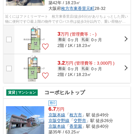
築42年 / 18.23㎡
大阪府
枚方市
東香里元町
28-32
近くにはファミリーマート 枚方東香里店(徒歩6分)がありちょっとした買い
物に便利です◎最上階の物件です◎バス停は徒歩3分以内で、重い荷物があ
っても持ち運びが楽です◎2駅利用可能な...
3
万
円
(管理費等：- )
0ヶ月
0ヶ月
敷金
礼金
2階 / 1K / 18.23㎡
3.2
万
円
(管理費等：3,000円 )
0ヶ月
0ヶ月
敷金
礼金
2階 / 1K / 18.23㎡
コーポヒルトップ
賃貸 | マンション
敷0
6.7
万円
京阪本線
「
枚方市
」駅 徒歩49分
京阪交野線
「
交野市
」駅 徒歩26分
京阪本線
「
香里園
」駅 徒歩40分
築35年 / 63.25㎡