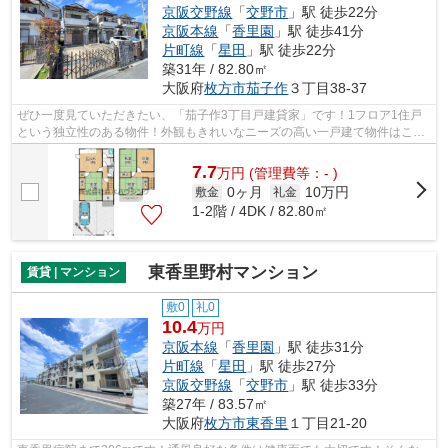
京阪交野線
「
交野市
」駅 徒歩22分
京阪本線
「
香里園
」駅 徒歩41分
片町線
「
星田
」駅 徒歩22分
築31年 / 82.80㎡
大阪府
枚方市
茄子作
３丁目38-37
ぜひ一度見ていただきたい、「茄子作3丁目戸建貸家」です！1フロア1住戸
という独立性のある物件！外観もきれいなニーズの高い一戸建て物件はこち
らです！冬場の換気にも適した、風通し...
7.7
万
円
(管理費等：- )
0ヶ月
10万円
敷金
礼金
1-2階 / 4DK / 82.80㎡
東香里野村マンション
賃貸 | マンション
敷0
礼0
10.4
万円
京阪本線
「
香里園
」駅 徒歩31分
片町線
「
星田
」駅 徒歩27分
京阪交野線
「
交野市
」駅 徒歩33分
築27年 / 83.57㎡
大阪府
枚方市
東香里
１丁目21-20