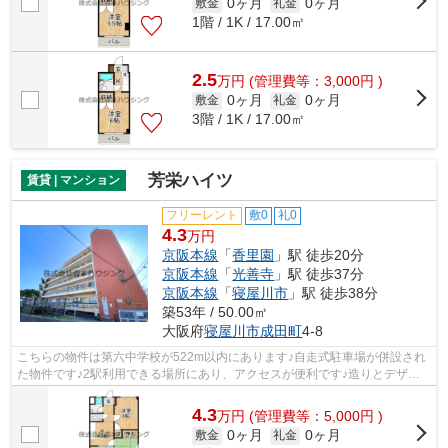
0ヶ月
0ヶ月
敷金
礼金
1階 / 1K / 17.00㎡
2.5
万
円
(管理費等：3,000円 )
0ヶ月
0ヶ月
敷金
礼金
3階 / 1K / 17.00㎡
芳栄ハイツ
賃貸 | マンション
フリーレント
敷0
礼0
4.3
万円
京阪本線
「
香里園
」駅 徒歩20分
京阪本線
「
光善寺
」駅 徒歩37分
京阪本線
「
寝屋川市
」駅 徒歩38分
築53年 / 50.00㎡
大阪府
寝屋川市
成田町
4-8
こちらの物件は第六中学校が522m以内にあります♪自走式駐車場が併設され
た物件です♪2駅利用できる場所にあり、アクセスが便利です♪造りとデザイ
ンに関して、自信をもって情報を提供で...
4.3
万
円
(管理費等：5,000円 )
0ヶ月
0ヶ月
敷金
礼金