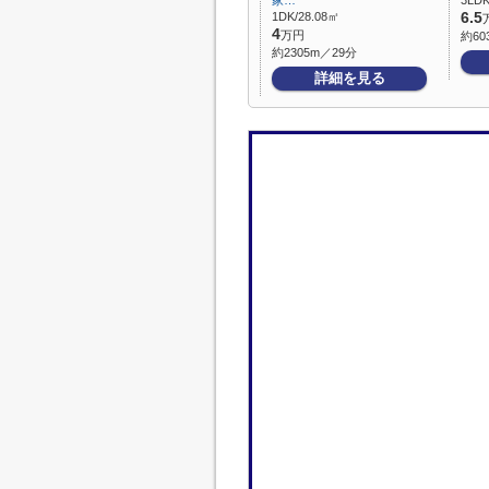
家…
3LDK
1DK/28.08㎡
6.5
4
万円
約60
約2305m／29分
詳細を見る