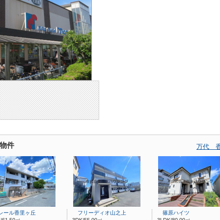
物件
万代 
ール香里ヶ丘
フリーディオ山之上
篠原ハイツ