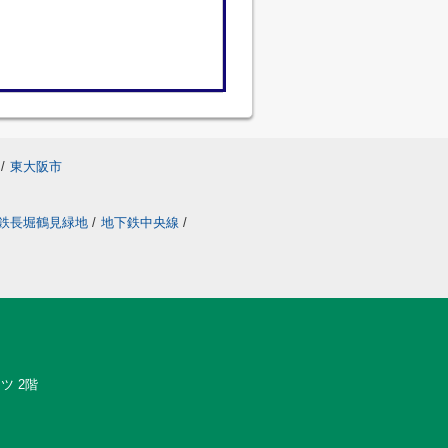
/
東大阪市
鉄長堀鶴見緑地
/
地下鉄中央線
/
ツ 2階