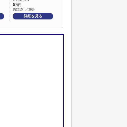
2DK/42.00㎡
5
万円
約2315m／29分
詳細を見る