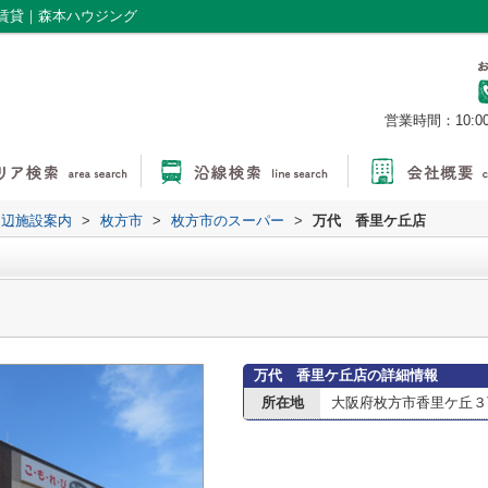
賃貸｜森本ハウジング
営業時間：10:0
周辺施設案内
>
枚方市
>
枚方市のスーパー
>
万代 香里ケ丘店
万代 香里ケ丘店の詳細情報
所在地
大阪府枚方市香里ケ丘３丁