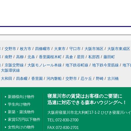
市
/
交野市
/
枚方市
/
四條畷市
/
大東市
/
守口市
/
大阪市旭区
/
大阪市東成区
部
/
南野
/
高柳
/
北条
/
香里園桜木町
/
高倉
/
星田
/
私部西
/
藤田町
線
/
京阪交野線
/
大阪モノレール本線
/
地下鉄谷町線
/
地下鉄今里筋線
/
地下
大阪環状線
大和田
/
四条畷
/
香里園
/
河内磐船
/
交野市
/
忍ケ丘
/
野崎
/
古川橋
寝屋川市の賃貸はお客様のご要望に
新婚様向け物件
迅速に対応できる森本ハウジングへ！
学生向け物件
新築・築浅物件
大阪府寝屋川市北大利町17-1-2 ひびき寝屋川ハイ
家賃5万円以下物件
TEL:072-830-2700
女性向けの物件
FAX:072-830-2701