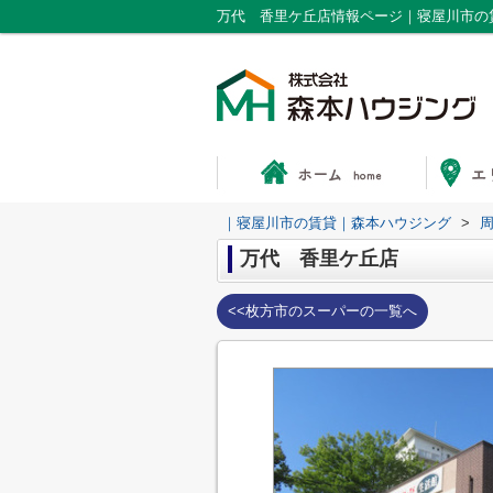
万代 香里ケ丘店情報ページ｜寝屋川市の
｜寝屋川市の賃貸｜森本ハウジング
>
万代 香里ケ丘店
<<枚方市のスーパーの一覧へ