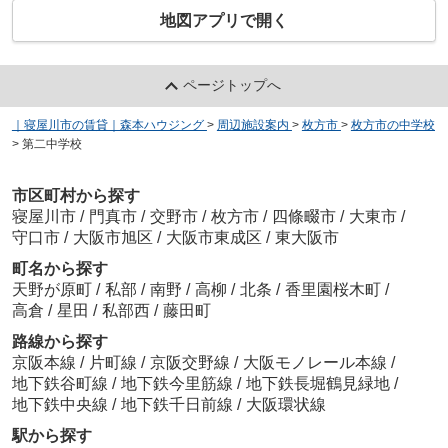
地図アプリで開く
ページトップへ
｜寝屋川市の賃貸｜森本ハウジング
>
周辺施設案内
>
枚方市
>
枚方市の中学校
>
第二中学校
市区町村から探す
寝屋川市
/
門真市
/
交野市
/
枚方市
/
四條畷市
/
大東市
/
守口市
/
大阪市旭区
/
大阪市東成区
/
東大阪市
町名から探す
天野が原町
/
私部
/
南野
/
高柳
/
北条
/
香里園桜木町
/
高倉
/
星田
/
私部西
/
藤田町
路線から探す
京阪本線
/
片町線
/
京阪交野線
/
大阪モノレール本線
/
地下鉄谷町線
/
地下鉄今里筋線
/
地下鉄長堀鶴見緑地
/
地下鉄中央線
/
地下鉄千日前線
/
大阪環状線
駅から探す