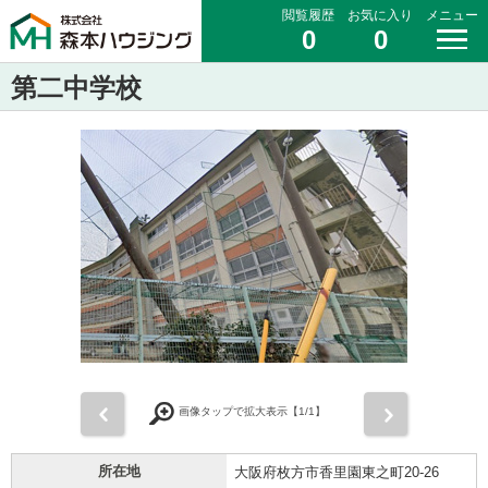
閲覧履歴
お気に入り
メニュー
0
0
第二中学校
前
次
画像タップで拡大表示【
1
/1】
所在地
大阪府枚方市香里園東之町20-26