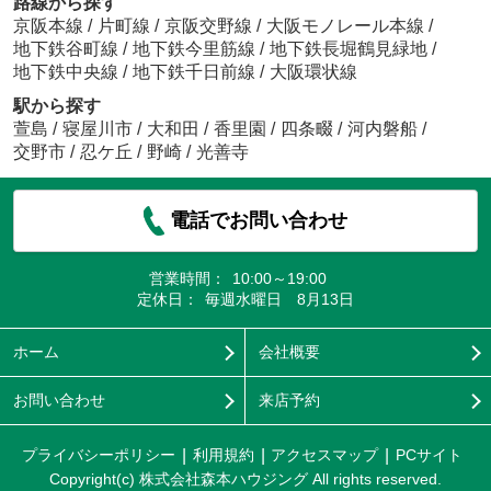
路線から探す
京阪本線
/
片町線
/
京阪交野線
/
大阪モノレール本線
/
地下鉄谷町線
/
地下鉄今里筋線
/
地下鉄長堀鶴見緑地
/
地下鉄中央線
/
地下鉄千日前線
/
大阪環状線
駅から探す
萱島
/
寝屋川市
/
大和田
/
香里園
/
四条畷
/
河内磐船
/
交野市
/
忍ケ丘
/
野崎
/
光善寺
電話でお問い合わせ
営業時間：
10:00～19:00
定休日：
毎週水曜日 8月13日
ホーム
会社概要
お問い合わせ
来店予約
プライバシーポリシー
利用規約
アクセスマップ
PCサイト
Copyright(c) 株式会社森本ハウジング All rights reserved.