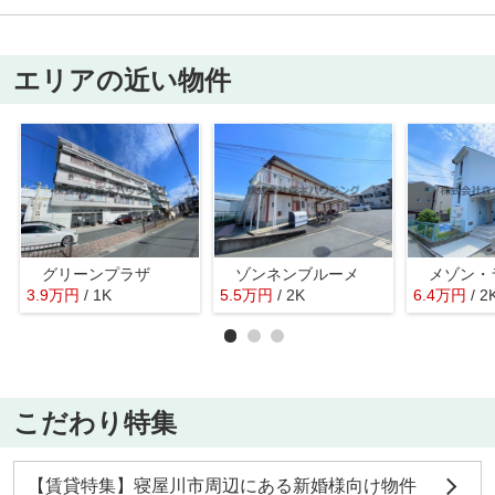
エリアの近い物件
グリーンプラザ
ゾンネンブルーメ
3.9
万
円
/ 1K
5.5
万
円
/ 2K
6.4
万
円
/ 2
こだわり特集
【賃貸特集】寝屋川市周辺にある新婚様向け物件