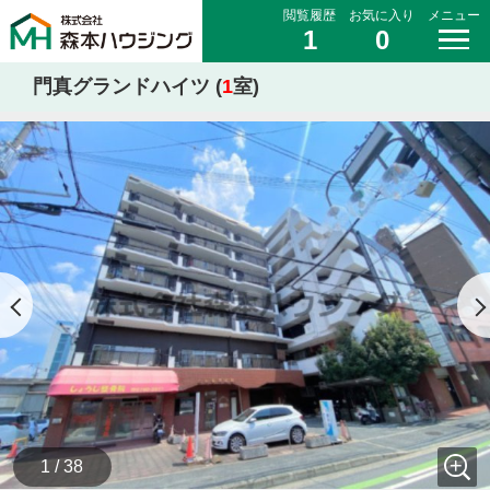
閲覧履歴
お気に入り
メニュー
1
0
門真グランドハイツ (
1
室)
1 / 38