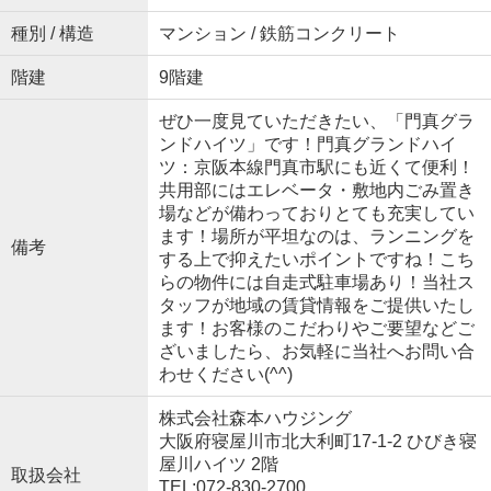
種別 / 構造
マンション / 鉄筋コンクリート
階建
9階建
ぜひ一度見ていただきたい、「門真グラ
ンドハイツ」です！門真グランドハイ
ツ：京阪本線門真市駅にも近くて便利！
共用部にはエレベータ・敷地内ごみ置き
場などが備わっておりとても充実してい
ます！場所が平坦なのは、ランニングを
備考
する上で抑えたいポイントですね！こち
らの物件には自走式駐車場あり！当社ス
タッフが地域の賃貸情報をご提供いたし
ます！お客様のこだわりやご要望などご
ざいましたら、お気軽に当社へお問い合
わせください(^^)
株式会社森本ハウジング
大阪府寝屋川市北大利町17-1-2 ひびき寝
屋川ハイツ 2階
取扱会社
TEL:072-830-2700