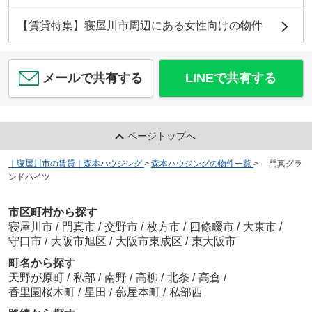
【賃貸特集】寝屋川市周辺にある女性向けの物件
メールで共有する
LINEで共有する
ページトップへ
｜寝屋川市の賃貸｜森本ハウジング
>
森本ハウジングの物件一覧
>
門真グラ
ンドハイツ
市区町村から探す
寝屋川市
/
門真市
/
交野市
/
枚方市
/
四條畷市
/
大東市
/
守口市
/
大阪市旭区
/
大阪市東成区
/
東大阪市
町名から探す
天野が原町
/
私部
/
南野
/
高柳
/
北条
/
高倉
/
香里園桜木町
/
星田
/
蔀屋本町
/
私部西