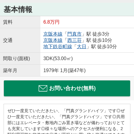
基本情報
賃料
6.8万円
京阪本線
「
門真市
」駅 徒歩3分
交通
京阪本線
「
西三荘
」駅 徒歩10分
地下鉄谷町線
「
大日
」駅 徒歩10分
間取り(面積)
3DK(53.00㎡)
築年月
1979年 1月(築47年)
お問い合わせ(無料)
ぜひ一度見ていただきたい、「門真グランドハイツ」です◎ぜ
ひ一度見ていただきたい、「門真グランドハイツ」です◎共用
部にはエレベータ・敷地内ごみ置き場などが備わっておりとて
も充実しています◎様々な場所へのアクセスが便利になる、2