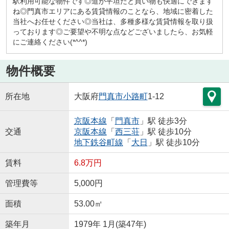
駅利用可能な物件です◎道が平坦だと買い物も快適にできます
ね◎門真市エリアにある賃貸情報のことなら、地域に密着した
当社へお任せください◎当社は、多種多様な賃貸情報を取り扱
っております◎ご要望や不明な点などございましたら、お気軽
にご連絡ください(*^^*)
物件概要
所在地
大阪府
門真市
小路町
1-12
京阪本線
「
門真市
」駅 徒歩3分
交通
京阪本線
「
西三荘
」駅 徒歩10分
地下鉄谷町線
「
大日
」駅 徒歩10分
賃料
6.8万円
管理費等
5,000円
面積
53.00㎡
築年月
1979年 1月(築47年)