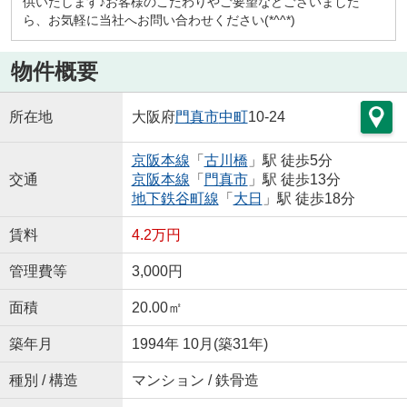
供いたします♪お客様のこだわりやご要望などございました
ら、お気軽に当社へお問い合わせください(*^^*)
物件概要
所在地
大阪府
門真市
中町
10-24
京阪本線
「
古川橋
」駅 徒歩5分
交通
京阪本線
「
門真市
」駅 徒歩13分
地下鉄谷町線
「
大日
」駅 徒歩18分
賃料
4.2万円
管理費等
3,000円
面積
20.00㎡
築年月
1994年 10月(築31年)
種別 / 構造
マンション / 鉄骨造