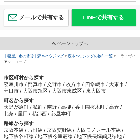
メールで共有する
LINEで共有する
ページトップへ
｜寝屋川市の賃貸｜森本ハウジング
>
森本ハウジングの物件一覧
>
ラ・ヴィ
アン・ローズ
市区町村から探す
寝屋川市
/
門真市
/
交野市
/
枚方市
/
四條畷市
/
大東市
/
守口市
/
大阪市旭区
/
大阪市東成区
/
東大阪市
町名から探す
天野が原町
/
私部
/
南野
/
高柳
/
香里園桜木町
/
高倉
/
北条
/
星田
/
私部西
/
蔀屋本町
路線から探す
京阪本線
/
片町線
/
京阪交野線
/
大阪モノレール本線
/
地下鉄谷町線
/
地下鉄今里筋線
/
地下鉄長堀鶴見緑地
/