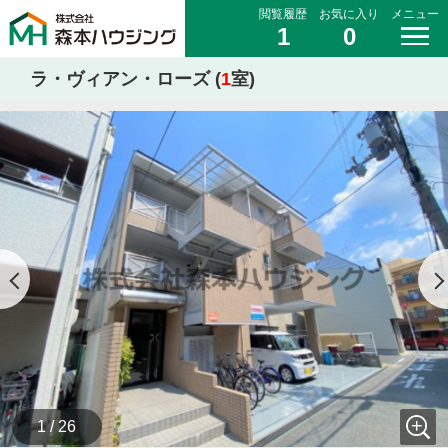
閲覧履歴
お気に入り
メニュー
1
0
ラ・ヴィアン・ローズ (
1
室)
1 / 26