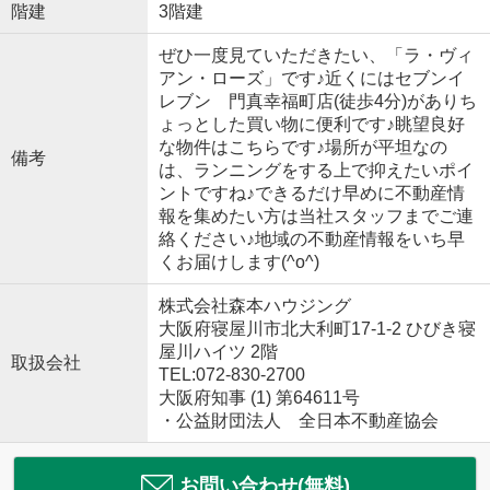
階建
3階建
ぜひ一度見ていただきたい、「ラ・ヴィ
アン・ローズ」です♪近くにはセブンイ
レブン 門真幸福町店(徒歩4分)がありち
ょっとした買い物に便利です♪眺望良好
な物件はこちらです♪場所が平坦なの
備考
は、ランニングをする上で抑えたいポイ
ントですね♪できるだけ早めに不動産情
報を集めたい方は当社スタッフまでご連
絡ください♪地域の不動産情報をいち早
くお届けします(^o^)
株式会社森本ハウジング
大阪府寝屋川市北大利町17-1-2 ひびき寝
屋川ハイツ 2階
取扱会社
TEL:072-830-2700
大阪府知事 (1) 第64611号
・公益財団法人 全日本不動産協会
お問い合わせ(無料)