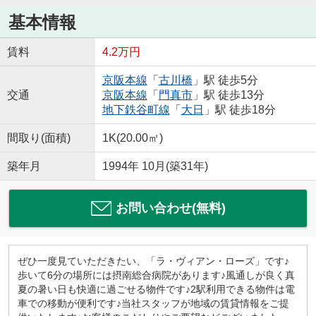
基本情報
賃料
4.2万円
京阪本線
「
古川橋
」駅 徒歩5分
交通
京阪本線
「
門真市
」駅 徒歩13分
地下鉄谷町線
「
大日
」駅 徒歩18分
間取り(面積)
1K(20.00㎡)
築年月
1994年 10月(築31年)
お問い合わせ(無料)
ぜひ一度見ていただきたい、「ラ・ヴィアン・ローズ」です♪
歩いて6分の場所には摂南総合病院があります♪風通しが良く真
夏の暑い日も快適に過ごせる物件です♪2駅利用できる物件は電
車での移動が便利です♪当社スタッフが地域の賃貸情報をご提