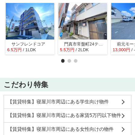
サンフレンドコア
門真市常盤町24テラスハウス
前元モー
6.5
万
円
/ 1LDK
5.5
万
円
/ 2LDK
13,000
円
/ 
こだわり特集
【賃貸特集】寝屋川市周辺にある学生向け物件
【賃貸特集】寝屋川市周辺にある家賃5万円以下物件
【賃貸特集】寝屋川市周辺にある女性向けの物件