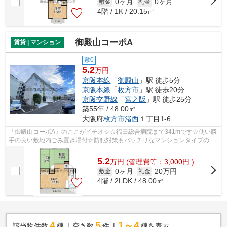
0ヶ月
0ヶ月
敷金
礼金
4階 / 1K / 20.15㎡
御殿山コーポA
賃貸 | マンション
敷0
5.2
万円
京阪本線
「
御殿山
」駅 徒歩5分
京阪本線
「
枚方市
」駅 徒歩20分
京阪交野線
「
宮之阪
」駅 徒歩25分
築55年 / 48.00㎡
大阪府
枚方市
渚西
１丁目1-6
「御殿山コーポA」のここがイチオシ☆福田総合病院まで341mです☆使い勝
手の良い敷地内ごみ置き場付☆防犯対策もバッチリなマンションタイプの物
件です☆枚方市エリアにある賃貸情報のこと...
5.2
万
円
(管理費等：3,000円 )
0ヶ月
20万円
敷金
礼金
4階 / 2LDK / 48.00㎡
4
5
1～4
該当物件数
棟
空き数
件
棟を表示