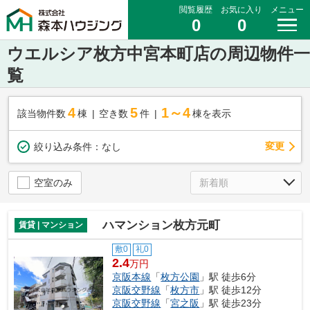
閲覧履歴
お気に入り
メニュー
0
0
ウエルシア枚方中宮本町店の周辺物件一
覧
4
5
1～4
該当物件数
棟
空き数
件
棟を表示
変更
絞り込み条件：
なし
空室のみ
ハマンション枚方元町
賃貸 | マンション
敷0
礼0
2.4
万円
京阪本線
「
枚方公園
」駅 徒歩6分
京阪交野線
「
枚方市
」駅 徒歩12分
京阪交野線
「
宮之阪
」駅 徒歩23分