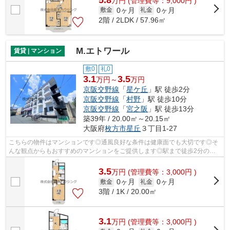
万
円
(管理費等：9,000円 )
0ヶ月
0ヶ月
敷金
礼金
2階 / 2LDK / 57.96㎡
M.エトワール
賃貸 | マンション
敷0
礼0
3.1
3.5
万円～
万円
京阪交野線
「
星ケ丘
」駅 徒歩2分
京阪交野線
「
村野
」駅 徒歩10分
京阪交野線
「
宮之阪
」駅 徒歩13分
築39年 / 20.00㎡～20.15㎡
大阪府
枚方市
星丘
３丁目1-27
こちらの物件はマンションです◎通風良好な条件は健康面でも大切です◎そ
んな観点からもおすすめのマンションをご提供します◎駅まで徒歩2分の立
地が魅力的な、利便性の高い物件です◎敷地...
3.5
万
円
(管理費等：3,000円 )
0ヶ月
0ヶ月
敷金
礼金
3階 / 1K / 20.00㎡
3.1
万
円
(管理費等：3,000円 )