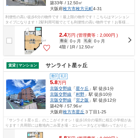
築33年 / 12.50㎡
大阪府
枚方市
枚方元町
4-31
利便性の高い徒歩6分の物件です！最上階の物件です！こちらはマンション
タイプになります！2駅利用可能でとても利便性の高い物件です！お客様の
ご希望の物件をご提供できるよう、日々...
2.4
万
円
(管理費等：2,000円 )
0ヶ月
0ヶ月
敷金
礼金
4階 / 1R / 12.50㎡
サンライト星ヶ丘
賃貸 | マンション
敷0
礼0
5.8
万円
京阪交野線
「
星ケ丘
」駅 徒歩1分
京阪交野線
「
村野
」駅 徒歩10分
京阪交野線
「
宮之阪
」駅 徒歩12分
築42年 / 57.96㎡
大阪府
枚方市
星丘
３丁目1-25
「サンライト星ヶ丘」のここがイチオシ！徒歩16分の場所に桜丘小学校があ
ります！共用部には敷地内ごみ置き場・エレベータなどが備わっておりとて
も充実しています！こだわり条件、通...
5.8