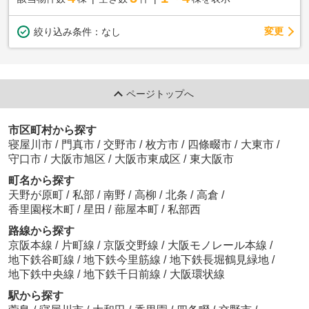
変更
絞り込み条件：
なし
ページトップへ
市区町村から探す
寝屋川市
/
門真市
/
交野市
/
枚方市
/
四條畷市
/
大東市
/
守口市
/
大阪市旭区
/
大阪市東成区
/
東大阪市
町名から探す
天野が原町
/
私部
/
南野
/
高柳
/
北条
/
高倉
/
香里園桜木町
/
星田
/
蔀屋本町
/
私部西
路線から探す
京阪本線
/
片町線
/
京阪交野線
/
大阪モノレール本線
/
地下鉄谷町線
/
地下鉄今里筋線
/
地下鉄長堀鶴見緑地
/
地下鉄中央線
/
地下鉄千日前線
/
大阪環状線
駅から探す