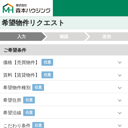
希望物件リクエスト
入力
確認
送信
ご希望条件
価格【売買物件】
任意
賃料【賃貸物件】
任意
希望物件種別
任意
希望住所
任意
希望沿線
任意
こだわり条件
任意