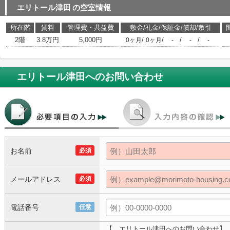
エリトール津田
の空室情報
所在階
賃料
管理費・共益費
敷金/礼金/保証金/償却/敷引
2階
3.8万円
5,000円
/
/
/
/
0ヶ月
0ヶ月
-
-
-
エリトール津田
へのお問い合わせ
お名前
必須
メールアドレス
必須
電話番号
任意
【 エリトール津田へのお問い合わせ】