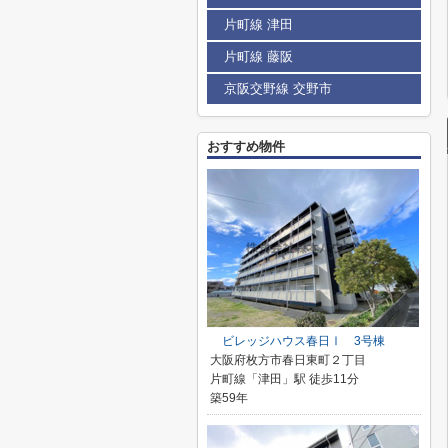
片町線 津田
片町線 藤阪
京阪交野線 交野市
おすすめ物件
ビレッジハウス春日Ⅰ 3号棟
大阪府枚方市春日東町２丁目
片町線「津田」駅 徒歩11分
築59年