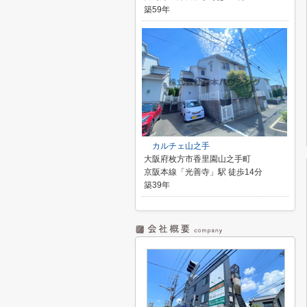
築59年
カルチェ山之手
大阪府枚方市香里園山之手町
京阪本線「光善寺」駅 徒歩14分
築39年