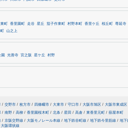
日東町
香里園町
走谷
星丘
茄子作東町
村野本町
香里ケ丘
桜丘町
尊延寺
手町
山之上
公園
光善寺
宮之阪
星ケ丘
村野
市
/
交野市
/
枚方市
/
四條畷市
/
大東市
/
守口市
/
大阪市旭区
/
大阪市東成区
部
/
南野
/
高柳
/
香里園桜木町
/
北条
/
星田
/
高倉
/
東香里元町
/
蔀屋本町
線
/
京阪交野線
/
大阪モノレール本線
/
地下鉄谷町線
/
地下鉄今里筋線
/
地下
大阪環状線