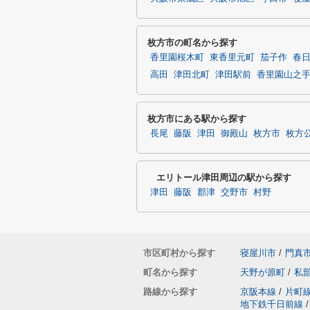
枚方市の町名から探す
香里園桜木町
東香里元町
茄子作
春
高田
津田北町
津田駅前
香里園山之
枚方市にある駅から探す
長尾
藤阪
津田
御殿山
枚方市
枚方
エリトール津田周辺の駅から探す
津田
藤阪
郡津
交野市
村野
市区町村から探す
寝屋川市
/
門真
町名から探す
天野が原町
/
私
路線から探す
京阪本線
/
片町
地下鉄千日前線
/