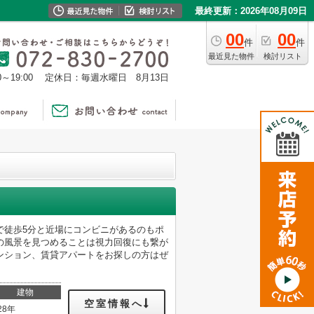
最終更新：2026年08月09日
00
00
件
件
最近見た物件
検討リスト
0～19:00
定休日：毎週水曜日 8月13日
で徒歩5分と近場にコンビニがあるのもポ
の風景を見つめることは視力回復にも繋が
ンション、賃貸アパートをお探しの方はぜ
建物
空室情報へ
28年