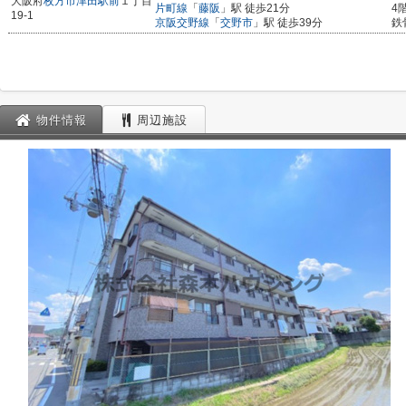
大阪府
枚方市
津田駅前
１丁目
片町線
「
藤阪
」駅 徒歩21分
4
19-1
京阪交野線
「
交野市
」駅 徒歩39分
鉄
物件情報
周辺施設