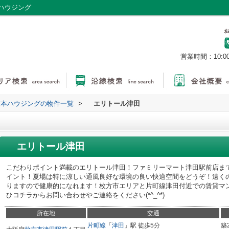
ハウジング
営業時間：10:0
森本ハウジングの物件一覧
>
エリトール津田
エリトール津田
こだわりポイント満載のエリトール津田！ファミリーマート津田駅前店ま
イント！夏場は特に涼しい通風良好な環境の良い快適空間をどうぞ！遠く
りますので健康的になれます！枚方市エリアと片町線津田付近での賃貸マ
ひコチラからお問い合わせやご連絡をください(*^_^*)
所在地
交通
片町線
「
津田
」駅 徒歩5分
築