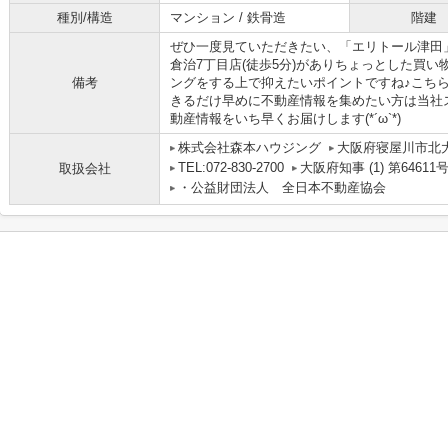
種別/構造
マンション / 鉄骨造
階建
ぜひ一度見ていただきたい、「エリトール津田
倉治7丁目店(徒歩5分)がありちょっとした買
備考
ングをする上で抑えたいポイントですね♪こち
きるだけ早めに不動産情報を集めたい方は当社
動産情報をいち早くお届けします(*´ω`*)
株式会社森本ハウジング
大阪府寝屋川市北大利
TEL:072-830-2700
大阪府知事 (1) 第64611
取扱会社
・公益財団法人 全日本不動産協会