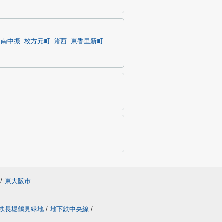
南中振
枚方元町
渚西
東香里新町
/
東大阪市
鉄長堀鶴見緑地
/
地下鉄中央線
/