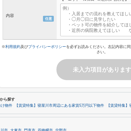
内容
任意
※
利用規約
及び
プライバシーポリシー
を必ずお読みください。左記内容に同
さい。
未入力項目がありま
から探す
向け物件
【賃貸特集】寝屋川市周辺にある家賃5万円以下物件
【賃貸特集】
屋川市
大東市
門真市
四條畷市
交野市