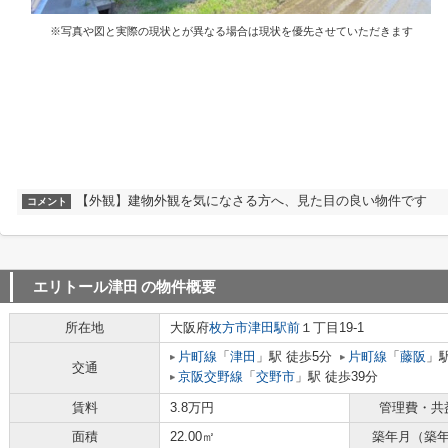
※写真や図と実際の現状とが異なる場合は現状を優先させていただきます
【外観】建物外観を気になさる方へ、見た目の良い物件です
コメント
エリトール津田
の物件概要
所在地
大阪府
枚方市
津田駅前
１丁目19-1
片町線
「
津田
」駅 徒歩5分
片町線
「
藤阪
」駅
交通
京阪交野線
「
交野市
」駅 徒歩39分
賃料
3.8万円
管理費・共
面積
22.00㎡
築年月（築