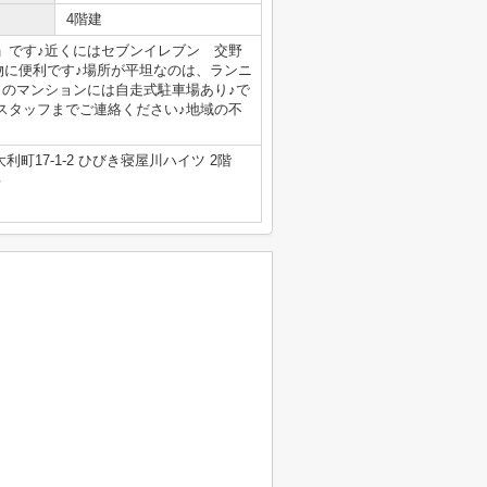
4階建
」です♪近くにはセブンイレブン 交野
い物に便利です♪場所が平坦なのは、ランニ
らのマンションには自走式駐車場あり♪で
スタッフまでご連絡ください♪地域の不
町17-1-2 ひびき寝屋川ハイツ 2階
号